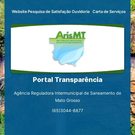
Seção
Ir
Máscara
Seção
Website
Pesquisa de Satisfação
Ouvidoria
Carta de Serviços
de
para
Banner
de
atalhos
o
atalhos
e
conteúdo
e
links
[alt+1]
links
de
Ir
acessibilidade
para
o
menu
Portal Transparência
[alt+2]
Agência Reguladora Intermunicipal de Saneamento de
Ir
Mato Grosso
para
(65)3044-8877
o
rodapé
[alt+4]