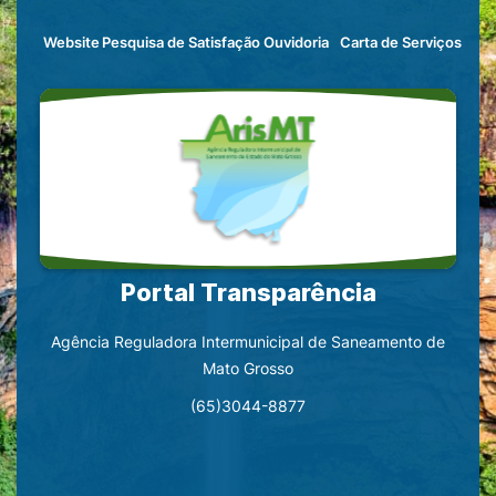
Seção
Ir
Máscara
Seção
Website
Pesquisa de Satisfação
Ouvidoria
Carta de Serviços
de
para
Banner
de
atalhos
o
atalhos
e
conteúdo
e
links
[alt+1]
links
de
Ir
acessibilidade
para
o
menu
Portal Transparência
[alt+2]
Agência Reguladora Intermunicipal de Saneamento de
Ir
Mato Grosso
para
(65)3044-8877
o
rodapé
[alt+4]